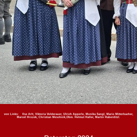
von Links: Ilse Arlt, Viktoria Volderauer, Ulrich Apperle, Monika Sangl, Mario Mitterbacher,
Marcel Hrozek, Christian Meschnik,Obm. Helmut Haller, Martin Haberditzl.