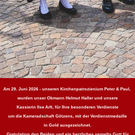
Am 29. Juni 2026 - unseren Kirchenpatrozienium Peter & Paul,
wurden unser Obmann Helmut Haller und unsere
Kassierin Ilse Arlt, für Ihre besonderen Verdienste
um die Kameradschaft Götzens, mit der Verdienstmedaille
in Gold ausgezeichnet.
Gratulation den Beiden und ein herzliches vergelts Gott für