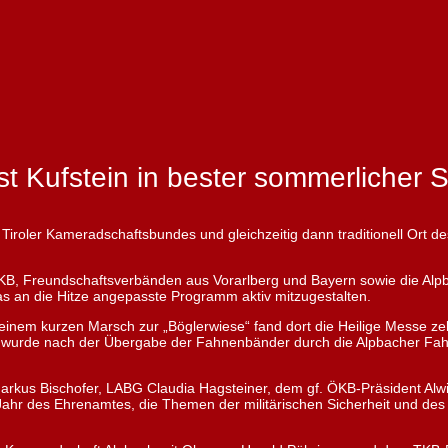
st Kufstein in bester sommerliche
iroler Kameradschaftsbundes und gleichzeitig dann traditionell Ort des
 Freundschaftsverbänden aus Vorarlberg und Bayern sowie die Alpbac
s an die Hitze angepasste Programm aktiv mitzugestalten.
nem kurzen Marsch zur „Böglerwiese“ fand dort die Heilige Messe zel
urde nach der Übergabe der Fahnenbänder durch die Alpbacher Fahnen
Markus Bischofer, LABG Claudia Hagsteiner, dem gf. ÖKB-Präsident Al
ahr des Ehrenamtes, die Themen der militärischen Sicherheit und des