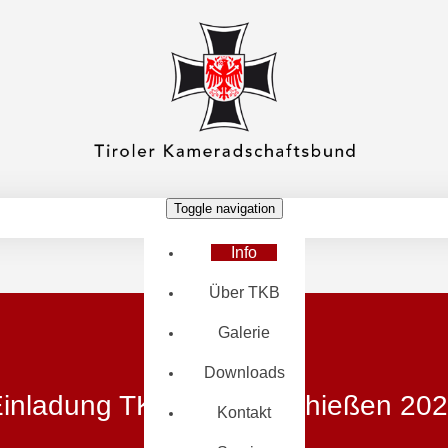
Toggle navigation
Info
Über TKB
Galerie
Downloads
inladung TKB-Landesschießen 20
Kontakt