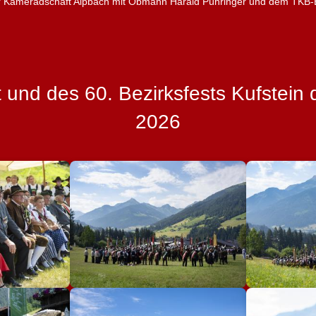
der Kameradschaft Alpbach mit Obmann Harald Pühringer und dem TKB
t und des 60. Bezirksfests Kufstein
2026